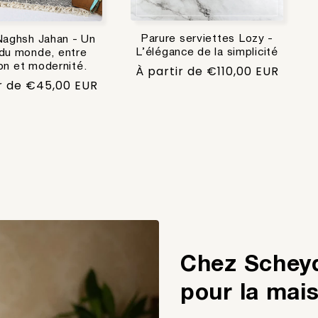
Parure serviettes Lozy -
aghsh Jahan - Un
L’élégance de la simplicité
 du monde, entre
ion et modernité.
Prix
À partir de €110,00 EUR
r de €45,00 EUR
habituel
l
Chez Scheyd
pour la mai