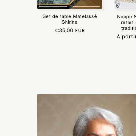
Set de table Matelassé
Nappe N
Shirine
reflet
tradit
Prix
€35,00 EUR
Prix
À parti
habituel
habitue